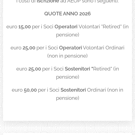
I costi di
iscrizione
ad AEOP sono i seguenti:
QUOTE ANNO 2026
euro
15,00
per i Soci
Operatori
Volontari "Retired" (in
pensione)
euro
25,00
per i Soci
Operatori
Volontari Ordinari
(non in pensione)
euro
25
,00
per i Soci
Sostenitori "
Retired" (in
pensione)
euro
50
,00
per i Soci
Sostenitori
Ordinari (non in
pensione)